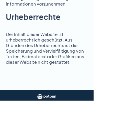
Informationen vorzunehmen.
Urheberrechte
Der Inhalt dieser Website ist
urheberrechtlich geschützt. Aus
Gründen des Urheberrechts ist die
Speicherung und Vervielfältigung von
Texten, Bildmaterial oder Grafiken aus
dieser Website nicht gestattet.
potpuri ist eine Marke der
CHC CORPORATE HEALTH
COMMUNITY GMBH
Oskar Jäger Strasse 173
50825 Köln